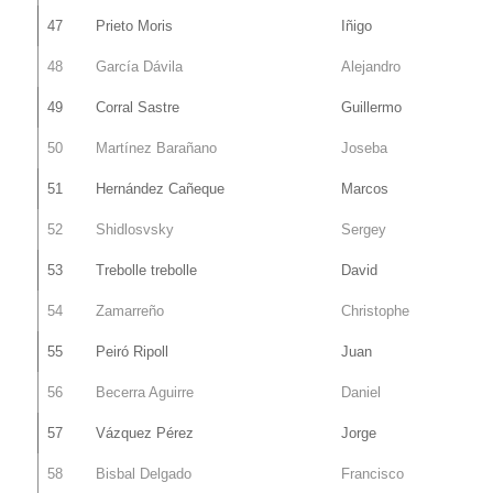
47
Prieto Moris
Iñigo
48
García Dávila
Alejandro
49
Corral Sastre
Guillermo
50
Martínez Barañano
Joseba
51
Hernández Cañeque
Marcos
52
Shidlosvsky
Sergey
53
Trebolle trebolle
David
54
Zamarreño
Christophe
55
Peiró Ripoll
Juan
56
Becerra Aguirre
Daniel
57
Vázquez Pérez
Jorge
58
Bisbal Delgado
Francisco