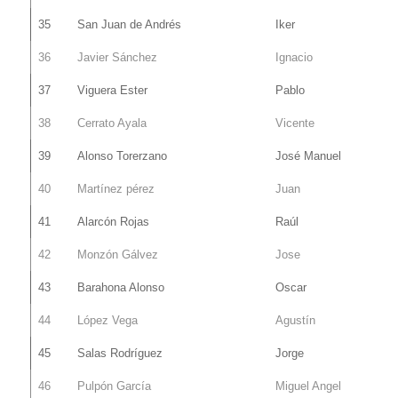
35
San Juan de Andrés
Iker
36
Javier Sánchez
Ignacio
37
Viguera Ester
Pablo
38
Cerrato Ayala
Vicente
39
Alonso Torerzano
José Manuel
40
Martínez pérez
Juan
41
Alarcón Rojas
Raúl
42
Monzón Gálvez
Jose
43
Barahona Alonso
Oscar
44
López Vega
Agustín
45
Salas Rodríguez
Jorge
46
Pulpón García
Miguel Angel