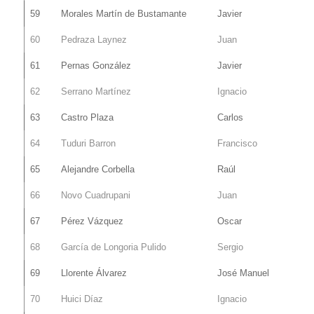
59
Morales Martín de Bustamante
Javier
60
Pedraza Laynez
Juan
61
Pernas González
Javier
62
Serrano Martínez
Ignacio
63
Castro Plaza
Carlos
64
Tuduri Barron
Francisco
65
Alejandre Corbella
Raúl
66
Novo Cuadrupani
Juan
67
Pérez Vázquez
Oscar
68
García de Longoria Pulido
Sergio
69
Llorente Álvarez
José Manuel
70
Huici Díaz
Ignacio