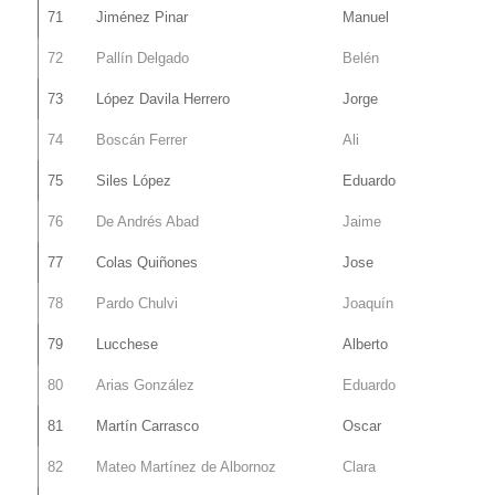
71
Jiménez Pinar
Manuel
72
Pallín Delgado
Belén
73
López Davila Herrero
Jorge
74
Boscán Ferrer
Ali
75
Siles López
Eduardo
76
De Andrés Abad
Jaime
77
Colas Quiñones
Jose
78
Pardo Chulvi
Joaquín
79
Lucchese
Alberto
80
Arias González
Eduardo
81
Martín Carrasco
Oscar
82
Mateo Martínez de Albornoz
Clara