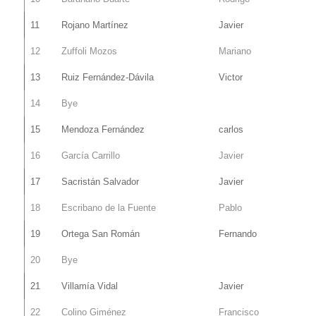
11
Rojano Martínez
Javier
12
Zuffoli Mozos
Mariano
13
Ruiz Fernández-Dávila
Victor
14
Bye
15
Mendoza Fernández
carlos
16
García Carrillo
Javier
17
Sacristán Salvador
Javier
18
Escribano de la Fuente
Pablo
19
Ortega San Román
Fernando
20
Bye
21
Villamía Vidal
Javier
22
Colino Giménez
Francisco