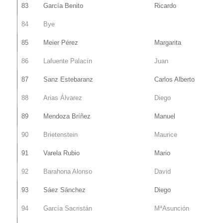
83
García Benito
Ricardo
84
Bye
85
Meier Pérez
Margarita
86
Lafuente Palacín
Juan
87
Sanz Estebaranz
Carlos Alberto
88
Arias Álvarez
Diego
89
Mendoza Bríñez
Manuel
90
Brietenstein
Maurice
91
Varela Rubio
Mario
92
Barahona Alonso
David
93
Sáez Sánchez
Diego
94
García Sacristán
MªAsunción