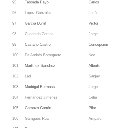
95
Taboada Payo
Carlos
96
López González
Jesús
97
García Durrif
Victor
98
Cuadrado Cortina
Jorge
99
Castaño Castro
Concepción
100
De Andrés Borreguero
Noe
101
Martínez Sánchez
Alberto
102
Lad
Sanjay
103
Madrigal Bormass
Jorge
104
Fernández Jiménez
Celia
105
Gamazo Garrán
Pilar
106
Garrigues Rua
Amparo