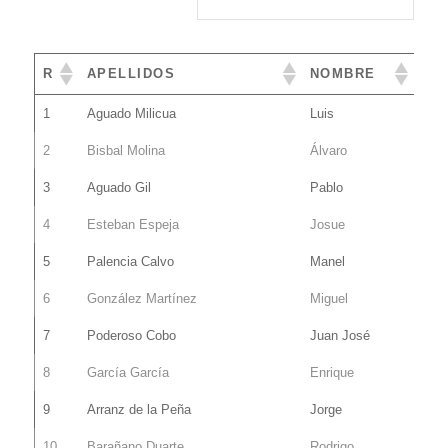
R
APELLIDOS
NOMBRE
1
Aguado Milicua
Luis
2
Bisbal Molina
Álvaro
3
Aguado Gil
Pablo
4
Esteban Espeja
Josue
5
Palencia Calvo
Manel
6
González Martínez
Miguel
7
Poderoso Cobo
Juan José
8
García García
Enrique
9
Arranz de la Peña
Jorge
10
Barañano Duarte
Rodrigo