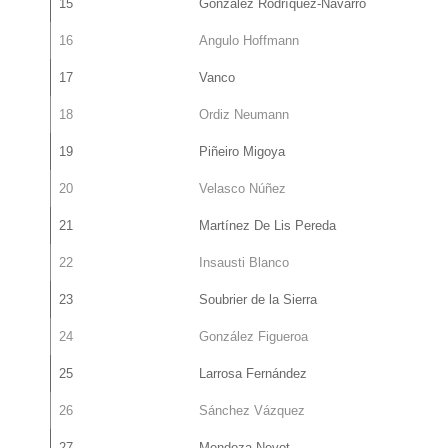
15
González Rodríquez-Navarro
16
Angulo Hoffmann
17
Vanco
18
Ordiz Neumann
19
Piñeiro Migoya
20
Velasco Núñez
21
Martínez De Lis Pereda
22
Insausti Blanco
23
Soubrier de la Sierra
24
González Figueroa
25
Larrosa Fernández
26
Sánchez Vázquez
27
Mendoza Nevot