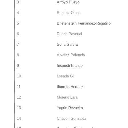
3
Arroyo Pueyo
4
Benítez Olbes
5
Brietenstein Fernández-Regatillo
6
Rueda Pascual
7
Soria García
8
Álvarez Palencia
9
Insausti Blanco
10
Losada Gil
11
Ibarreta Herranz
12
Moreno Lara
13
Yagüe Revuelta
14
Chacón González