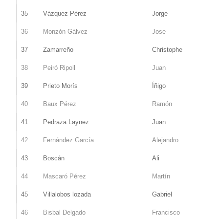
35
Vázquez Pérez
Jorge
36
Monzón Gálvez
Jose
37
Zamarreño
Christophe
38
Peiró Ripoll
Juan
39
Prieto Morís
Íñigo
40
Baux Pérez
Ramón
41
Pedraza Laynez
Juan
42
Fernández García
Alejandro
43
Boscán
Ali
44
Mascaró Pérez
Martín
45
Villalobos lozada
Gabriel
46
Bisbal Delgado
Francisco