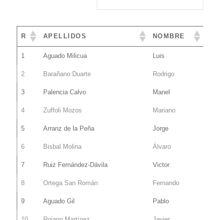
R
APELLIDOS
NOMBRE
1
Aguado Milicua
Luis
2
Barañano Duarte
Rodrigo
3
Palencia Calvo
Manel
4
Zuffoli Mozos
Mariano
5
Arranz de la Peña
Jorge
6
Bisbal Molina
Álvaro
7
Ruiz Fernández-Dávila
Victor
8
Ortega San Román
Fernando
9
Aguado Gil
Pablo
10
Rojano Martínez
Javier