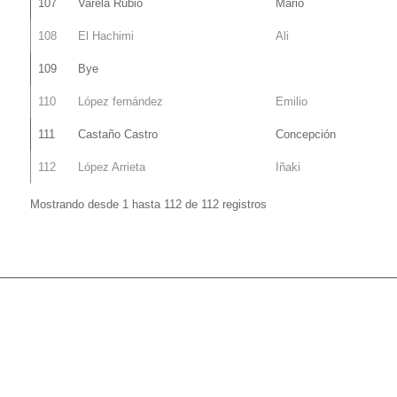
107
Varela Rubio
Mario
108
El Hachimi
Ali
109
Bye
110
López fernández
Emilio
111
Castaño Castro
Concepción
112
López Arrieta
Iñaki
Mostrando desde 1 hasta 112 de 112 registros