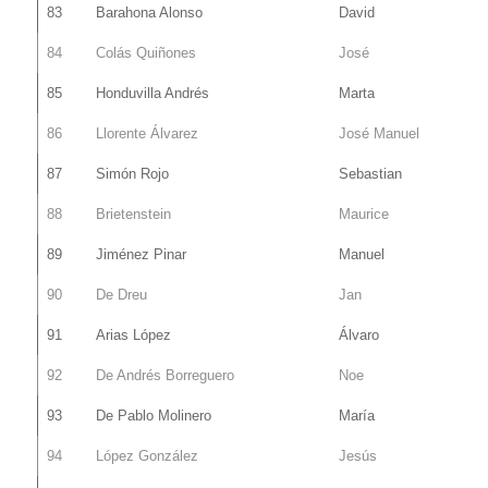
83
Barahona Alonso
David
84
Colás Quiñones
José
85
Honduvilla Andrés
Marta
86
Llorente Álvarez
José Manuel
87
Simón Rojo
Sebastian
88
Brietenstein
Maurice
89
Jiménez Pinar
Manuel
90
De Dreu
Jan
91
Arias López
Álvaro
92
De Andrés Borreguero
Noe
93
De Pablo Molinero
María
94
López González
Jesús