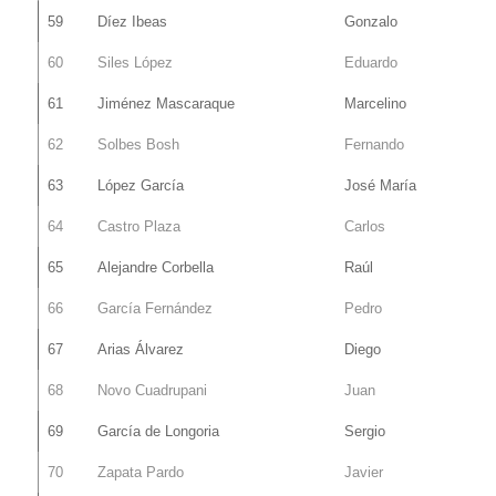
59
Díez Ibeas
Gonzalo
60
Siles López
Eduardo
61
Jiménez Mascaraque
Marcelino
62
Solbes Bosh
Fernando
63
López García
José María
64
Castro Plaza
Carlos
65
Alejandre Corbella
Raúl
66
García Fernández
Pedro
67
Arias Álvarez
Diego
68
Novo Cuadrupani
Juan
69
García de Longoria
Sergio
70
Zapata Pardo
Javier