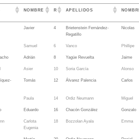
S
NOMBRE
R
APELLIDOS
NOMBR
S
NOMBRE
R
APELLIDOS
NOMBR
Javier
4
Brietenstein Fernández-
Nicolas
Regatillo
Samuel
6
Vanco
Phillipe
acho
Adrián
8
Yagüe Revuelta
Jaime
l
Asier
10
Soria García
Alonso
íquez-
Tomás
12
Álvarez Palencia
Carlos
Paula
14
Ordiz Neumann
Miguel
o
Eduardo
16
Chacón González
Gonzalo
ann
Carlota
18
Bozzolan Ayala
Emma
Eugenia