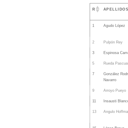
R
APELLIDO
R
APELLIDO
1
Agudo López
2
Pulpón Rey
3
Espinosa Cam
5
Rueda Pascua
7
González Rodr
Navarro
9
Arroyo Pueyo
11
Insausti Blanc
13
Angulo Hoffm