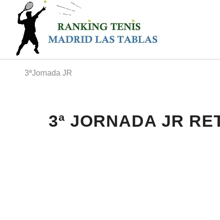
3ªJornada JR
3ª JORNADA JR RE
ejr22