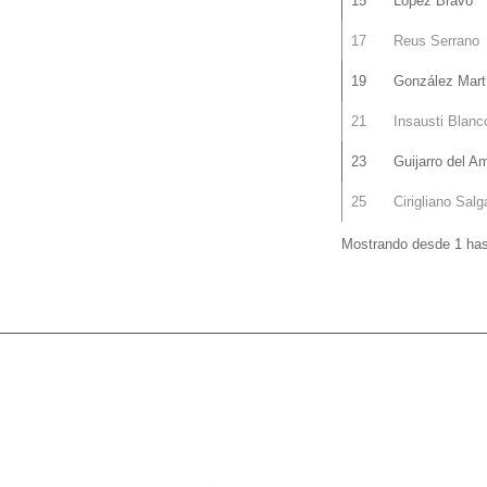
15
López Bravo
17
Reus Serrano
19
González Mart
21
Insausti Blanc
23
Guijarro del A
25
Cirigliano Sal
Mostrando desde 1 hast