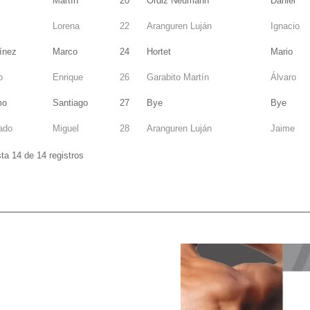
Martín
20
Ordiz Neumann
Daniel
Lorena
22
Aranguren Luján
Ignacio
ínez
Marco
24
Hortet
Mario
o
Enrique
26
Garabito Martín
Álvaro
mo
Santiago
27
Bye
Bye
gado
Miguel
28
Aranguren Luján
Jaime
a 14 de 14 registros