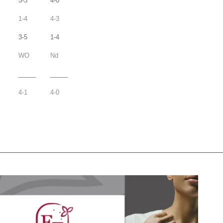
5-3
4-0
1-4
4-3
3-5
1-4
WO
Nd
_____
_____
4-1
4-0