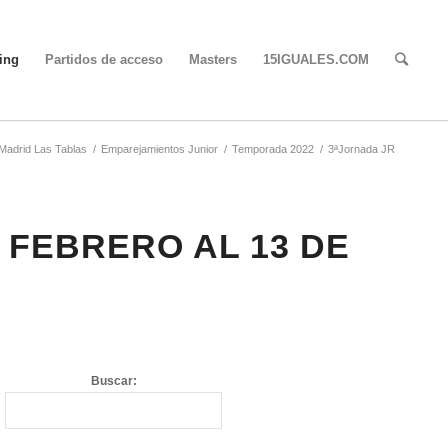
ing
Partidos de acceso
Masters
15IGUALES.COM
 Madrid Las Tablas
/
Emparejamientos Junior
/
Temporada 2022
/
3ªJornada JR
 FEBRERO AL 13 DE
Buscar: