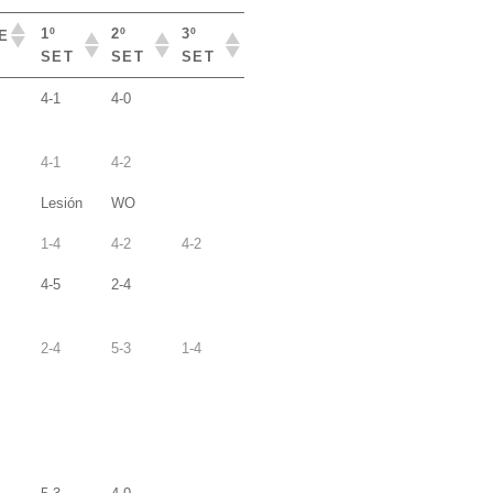
1º
2º
3º
E
SET
SET
SET
1º
2º
3º
E
4-1
4-0
SET
SET
SET
4-1
4-2
Lesión
WO
1-4
4-2
4-2
4-5
2-4
2-4
5-3
1-4