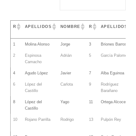
R
APELLIDOS
NOMBRE
R
APELLIDOS
R
APELLIDOS
NOMBRE
R
APELLIDOS
1
Molina Alonso
Jorge
3
Briones Barros
2
Espinosa
Adrián
5
García Palomo
Camacho
4
Agudo López
Javier
7
Alba Eguinoa
6
López del
Carlota
9
Rodríguez
Castillo
Barañano
8
López del
Yago
11
Ortega Alcocer
Castillo
10
Rojano Parrilla
Rodrigo
13
Pulpón Rey