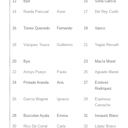
12
Bye
15
Soria García
14
Rueda Pascual
Asier
17
Del Rey Cuellar
16
Torres Quevedo
Fernando
19
Vanco
18
Vázquez Touza
Guillermo
21
Yagüe Revuelta
20
Bye
23
Macía Morel
22
Arroyo Pueyo
Paula
25
Aguado Maneiro
24
Pintado Aranda
Ana
27
Estévez
Rodríquez
26
García Wagner
Ignacio
29
Espinosa
Camacho
28
Bozzolan Ayala
Emma
31
Insausti Blanco
30
Rico De Corral
Carla
32
López Bravo