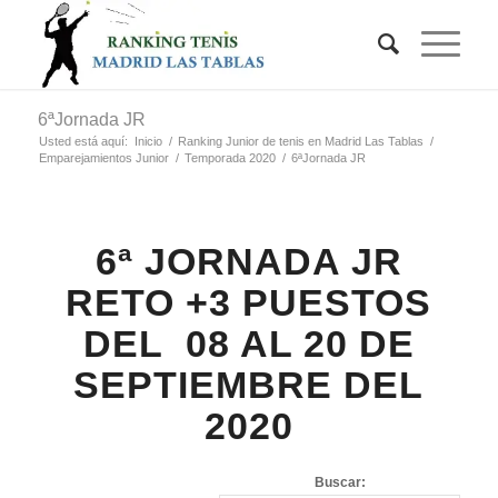
6ªJornada JR
Usted está aquí:
Inicio
/
Ranking Junior de tenis en Madrid Las Tablas
/
Emparejamientos Junior
/
Temporada 2020
/
6ªJornada JR
6ª JORNADA JR
RETO +3 PUESTOS
DEL 08 AL 20 DE
SEPTIEMBRE DEL
2020
Buscar: