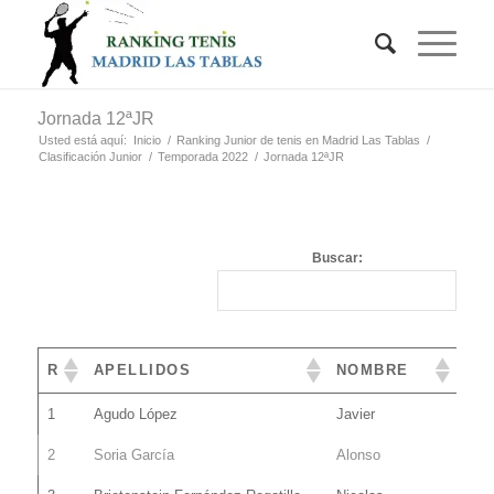
Jornada 12ªJR
Usted está aquí:
Inicio
/
Ranking Junior de tenis en Madrid Las Tablas
/
Clasificación Junior
/
Temporada 2022
/
Jornada 12ªJR
Buscar:
R
APELLIDOS
NOMBRE
1
Agudo López
Javier
2
Soria García
Alonso