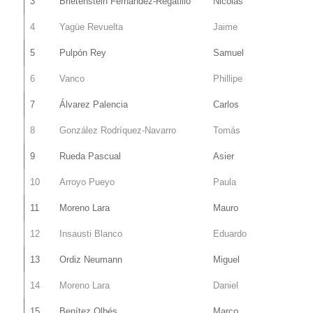
3
Brietenstein Fernández-Regatillo
Nicolas
4
Yagüe Revuelta
Jaime
5
Pulpón Rey
Samuel
6
Vanco
Phillipe
7
Álvarez Palencia
Carlos
8
González Rodríquez-Navarro
Tomás
9
Rueda Pascual
Asier
10
Arroyo Pueyo
Paula
11
Moreno Lara
Mauro
12
Insausti Blanco
Eduardo
13
Ordiz Neumann
Miguel
14
Moreno Lara
Daniel
15
Benítez Olbés
Marco