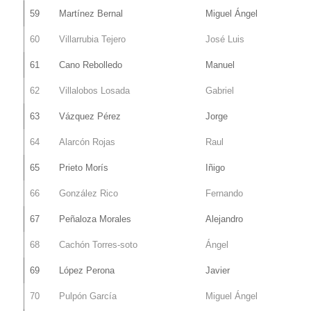
59
Martínez Bernal
Miguel Ángel
60
Villarrubia Tejero
José Luis
61
Cano Rebolledo
Manuel
62
Villalobos Losada
Gabriel
63
Vázquez Pérez
Jorge
64
Alarcón Rojas
Raul
65
Prieto Morís
Iñigo
66
González Rico
Fernando
67
Peñaloza Morales
Alejandro
68
Cachón Torres-soto
Ángel
69
López Perona
Javier
70
Pulpón García
Miguel Ángel