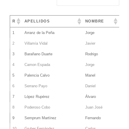
R
APELLIDOS
NOMBRE
1
Arranz de la Peña
Jorge
2
Villamía Vidal
Javier
3
Barañano Duarte
Rodrigo
4
Camon Espada
Jorge
5
Palencia Calvo
Manel
6
Serrano Payo
Daniel
7
López Rupérez
Álvaro
8
Poderoso Cobo
Juan José
9
Semprum Martínez
Fernando
10
Gruber Fernández
Carlos