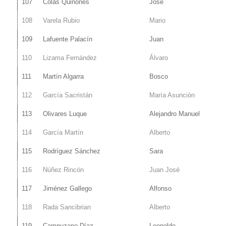
107
Colas Quiñones
José
108
Varela Rubio
Mario
109
Lafuente Palacín
Juan
110
Lizama Fernández
Álvaro
111
Martín Algarra
Bosco
112
García Sacristán
María Asunción
113
Olivares Luque
Alejandro Manuel
114
García Martín
Alberto
115
Rodríguez Sánchez
Sara
116
Núñez Rincón
Juan José
117
Jiménez Gallego
Alfonso
118
Rada Sancibrian
Alberto
119
Campuzano Díaz
Leopoldo