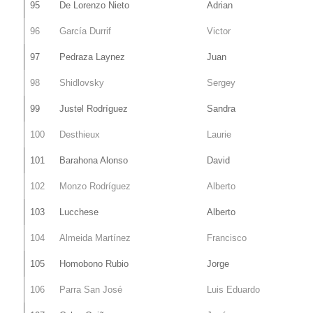
95
De Lorenzo Nieto
Adrian
96
García Durrif
Victor
97
Pedraza Laynez
Juan
98
Shidlovsky
Sergey
99
Justel Rodríguez
Sandra
100
Desthieux
Laurie
101
Barahona Alonso
David
102
Monzo Rodríguez
Alberto
103
Lucchese
Alberto
104
Almeida Martínez
Francisco
105
Homobono Rubio
Jorge
106
Parra San José
Luis Eduardo