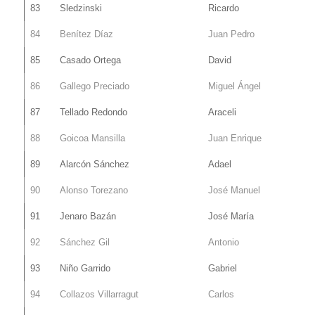
83
Sledzinski
Ricardo
84
Benítez Díaz
Juan Pedro
85
Casado Ortega
David
86
Gallego Preciado
Miguel Ángel
87
Tellado Redondo
Araceli
88
Goicoa Mansilla
Juan Enrique
89
Alarcón Sánchez
Adael
90
Alonso Torezano
José Manuel
91
Jenaro Bazán
José María
92
Sánchez Gil
Antonio
93
Niño Garrido
Gabriel
94
Collazos Villarragut
Carlos