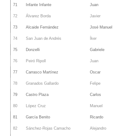
71
Infante Infante
Juan
72
Álvarez Borda
Javier
73
Alcaide Fernández
José Manuel
74
San Juan de Andrés
Íker
75
Donzelli
Gabriele
76
Peiró Ripoll
Juan
77
Carrasco Martínez
Oscar
78
Granados Gallardo
Felipe
79
Castro Plaza
Carlos
80
López Cruz
Manuel
81
García Benito
Ricardo
82
Sánchez-Rojas Camacho
Alejandro