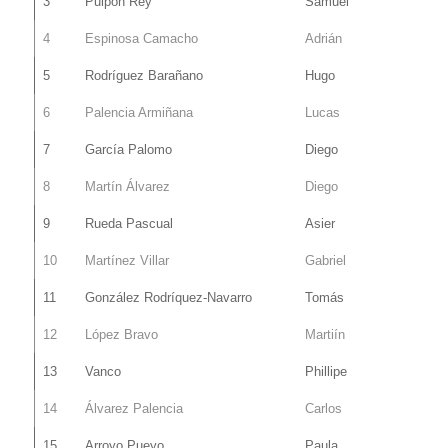
3
Pulpón Rey
Samuel
4
Espinosa Camacho
Adrián
5
Rodríguez Barañano
Hugo
6
Palencia Armiñana
Lucas
7
García Palomo
Diego
8
Martín Álvarez
Diego
9
Rueda Pascual
Asier
10
Martínez Villar
Gabriel
11
González Rodríquez-Navarro
Tomás
12
López Bravo
Martiín
13
Vanco
Phillipe
14
Álvarez Palencia
Carlos
15
Arroyo Pueyo
Paula