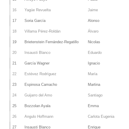
16
Yagüe Revuelta
Jaime
17
Soria García
Alonso
18
Villama Pérez-Roldán
Álvaro
19
Brietenstein Fernández-Regatillo
Nicolas
20
Insausti Blanco
Eduardo
21
García Wagner
Ignacio
22
Estévez Rodríguez
María
23
Espinosa Camacho
Martina
24
Guijarro del Amo
Santiago
25
Bozzolan Ayala
Emma
26
Angulo Hoffmann
Carlota Eugenia
27
Insausti Blanco
Enrique