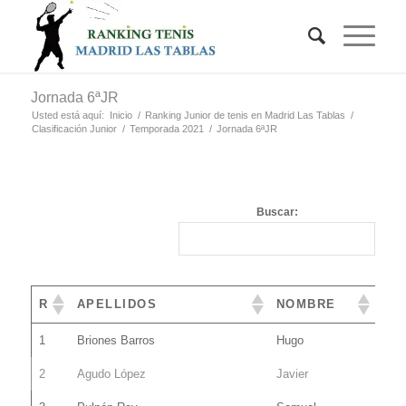
Jornada 6ªJR
Usted está aquí:
Inicio
/
Ranking Junior de tenis en Madrid Las Tablas
/
Clasificación Junior
/
Temporada 2021
/
Jornada 6ªJR
Buscar:
R
APELLIDOS
NOMBRE
1
Briones Barros
Hugo
2
Agudo López
Javier