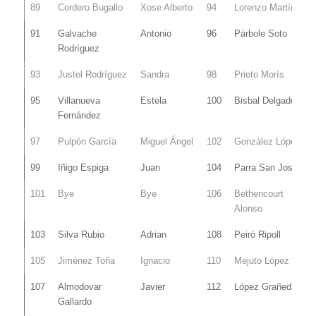
89
Cordero Bugallo
Xose Alberto
94
Lorenzo Martín
91
Galvache
Antonio
96
Párbole Soto
Rodríguez
93
Justel Rodríguez
Sandra
98
Prieto Morís
95
Villanueva
Estela
100
Bisbal Delgado
Fernández
97
Pulpón García
Miguel Ángel
102
González López
99
Iñigo Espiga
Juan
104
Parra San José
101
Bye
Bye
106
Bethencourt
Alonso
103
Silva Rubio
Adrian
108
Peiró Ripoll
105
Jiménez Toña
Ignacio
110
Mejuto López
107
Almodovar
Javier
112
López Grañeda
Gallardo