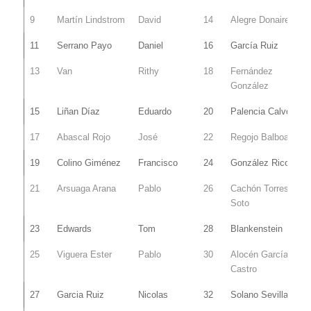
9
Martín Lindstrom
David
14
Alegre Donaire
11
Serrano Payo
Daniel
16
García Ruiz
13
Van
Rithy
18
Fernández
González
15
Liñan Díaz
Eduardo
20
Palencia Calvo
17
Abascal Rojo
José
22
Regojo Balboa
19
Colino Giménez
Francisco
24
González Rico
21
Arsuaga Arana
Pablo
26
Cachón Torres-
Soto
23
Edwards
Tom
28
Blankenstein
25
Viguera Ester
Pablo
30
Alocén García-
Castro
27
Garcia Ruiz
Nicolas
32
Solano Sevilla