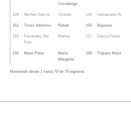
Covadonga
149
Neches García
Victoria
154
Llamazares Ruiz
151
Torres Ildefonso
Rafael
156
Bejarano
153
Fernández Del
Marina
157
García Flores
Pino
155
Meier Pérez
María
158
Triguero Mejías
Margarita
Mostrando desde 1 hasta 79 de 79 registros