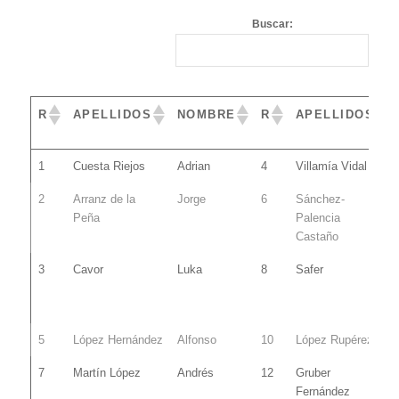
Buscar:
R
APELLIDOS
NOMBRE
R
APELLIDOS
R
APELLIDOS
NOMBRE
R
APELLIDOS
1
Cuesta Riejos
Adrian
4
Villamía Vidal
2
Arranz de la
Jorge
6
Sánchez-
Peña
Palencia
Castaño
3
Cavor
Luka
8
Safer
5
López Hernández
Alfonso
10
López Rupérez
7
Martín López
Andrés
12
Gruber
Fernández