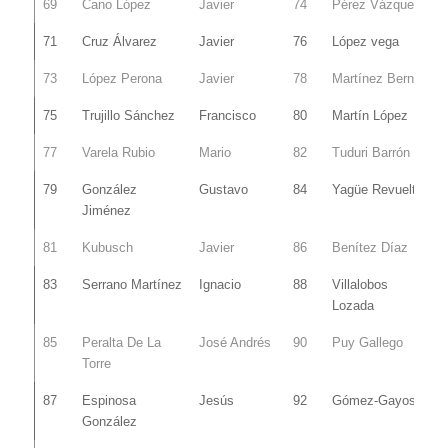
69
Cano López
Javier
74
Pérez Vázquez
71
Cruz Álvarez
Javier
76
López vega
73
López Perona
Javier
78
Martínez Bernal
75
Trujillo Sánchez
Francisco
80
Martín López
77
Varela Rubio
Mario
82
Tuduri Barrón
79
González
Gustavo
84
Yagüe Revuelta
Jiménez
81
Kubusch
Javier
86
Benítez Díaz
83
Serrano Martínez
Ignacio
88
Villalobos
Lozada
85
Peralta De La
José Andrés
90
Puy Gallego
Torre
87
Espinosa
Jesús
92
Gómez-Gayoso
González