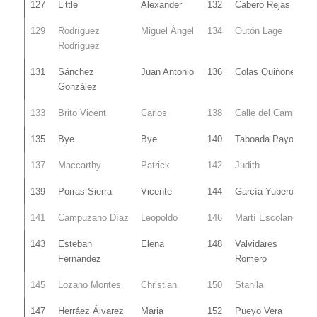
127
Little
Alexander
132
Cabero Rejas
129
Rodríguez
Miguel Ángel
134
Outón Lage
Rodríguez
131
Sánchez
Juan Antonio
136
Colas Quiñones
González
133
Brito Vicent
Carlos
138
Calle del Campo
135
Bye
Bye
140
Taboada Payo
137
Maccarthy
Patrick
142
Judith
139
Porras Sierra
Vicente
144
García Yubero
141
Campuzano Díaz
Leopoldo
146
Martí Escolano
143
Esteban
Elena
148
Valvidares
Fernández
Romero
145
Lozano Montes
Christian
150
Stanila
147
Herráez Álvarez
Maria
152
Pueyo Vera