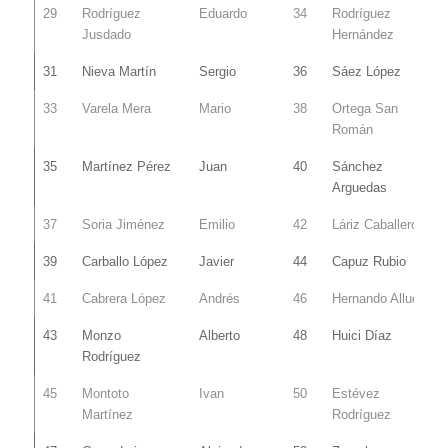
29
Rodríguez
Eduardo
34
Rodríguez
Jusdado
Hernández
31
Nieva Martín
Sergio
36
Sáez López
33
Varela Mera
Mario
38
Ortega San
Román
35
Martínez Pérez
Juan
40
Sánchez
Arguedas
37
Soria Jiménez
Emilio
42
Láriz Caballero
39
Carballo López
Javier
44
Capuz Rubio
41
Cabrera López
Andrés
46
Hernando Allue
43
Monzo
Alberto
48
Huici Díaz
Rodríguez
45
Montoto
Ivan
50
Estévez
Martínez
Rodríguez