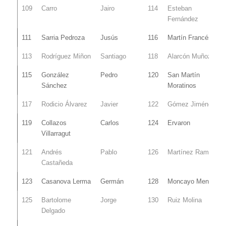
109
Carro
Jairo
114
Esteban
Fernández
111
Sarria Pedroza
Jusús
116
Martín Francés
113
Rodríguez Miñon
Santiago
118
Alarcón Muñoz
115
González
Pedro
120
San Martín
Sánchez
Moratinos
117
Rodicio Álvarez
Javier
122
Gómez Jiménez
119
Collazos
Carlos
124
Ervaron
Villarragut
121
Andrés
Pablo
126
Martínez Ramón
Castañeda
123
Casanova Lerma
Germán
128
Moncayo Mena
125
Bartolome
Jorge
130
Ruiz Molina
Delgado