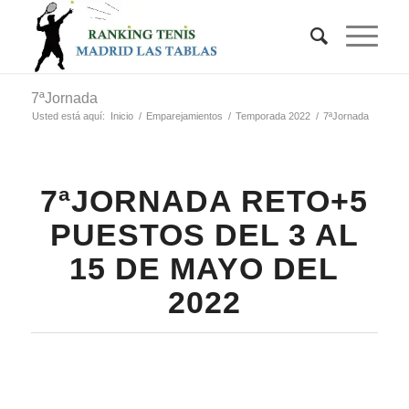
7ªJornada
Usted está aquí:
Inicio
/
Emparejamientos
/
Temporada 2022
/
7ªJornada
7ªJORNADA RETO+5
PUESTOS DEL 3 AL
15 DE MAYO DEL
2022
e22