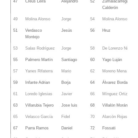
47
Creus Leira
Alejandro
52
Zumalacarregui
Calderón
49
Molina Alonso
Jorge
54
Molina Alonso
51
Verdasco
Jesús
56
Hruz
Montejo
53
Salas Rodríguez
Jorge
58
De Lorenzo Nieto
55
Palmero Martín
Santiago
60
Yago Luján
57
Yanes Rifaterra
Mario
62
Moreno Mena
59
Infante Adrian
Borja
64
Álvarez Borda
61
Loredo Iglesias
Javier
66
Mínguez Ortiz
63
Villarubia Tejero
Jose luis
68
Villalón Morán
65
Velasco García
Fidel
70
Alarcón Rojas
67
Parra Ramos
Daniel
72
Fossati