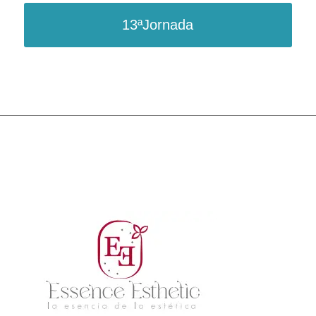
13ªJornada