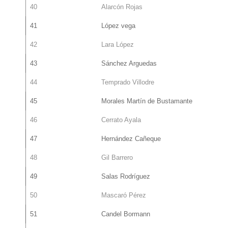
40
Alarcón Rojas
41
López vega
42
Lara López
43
Sánchez Arguedas
44
Temprado Villodre
45
Morales Martín de Bustamante
46
Cerrato Ayala
47
Hernández Cañeque
48
Gil Barrero
49
Salas Rodríguez
50
Mascaró Pérez
51
Candel Bormann