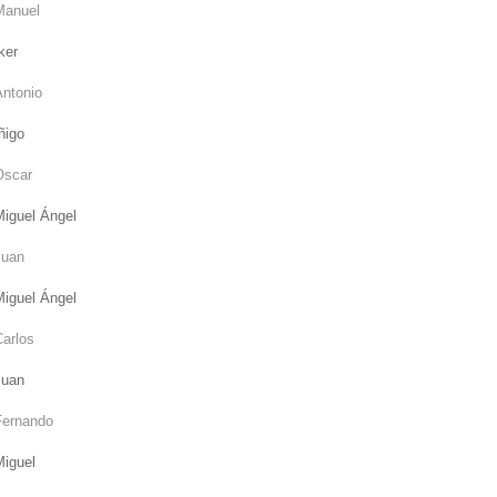
Manuel
ker
Antonio
ñigo
Oscar
Miguel Ángel
Juan
Miguel Ángel
Carlos
Juan
Fernando
Miguel