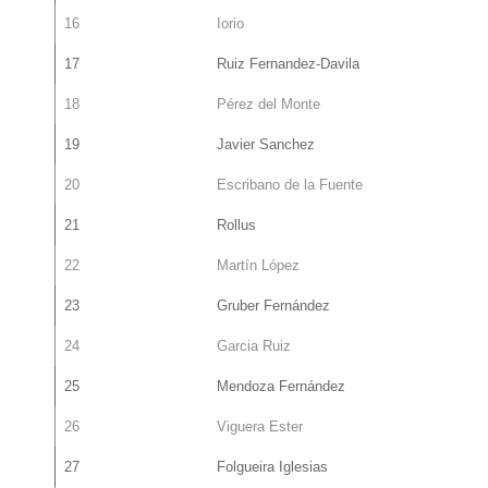
16
Iorio
17
Ruiz Fernandez-Davila
18
Pérez del Monte
19
Javier Sanchez
20
Escribano de la Fuente
21
Rollus
22
Martín López
23
Gruber Fernández
24
Garcia Ruiz
25
Mendoza Fernández
26
Viguera Ester
27
Folgueira Iglesias