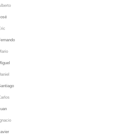
lberto
José
ric
Fernando
Mario
Miguel
aniel
Santiago
Carlos
Juan
gnacio
avier