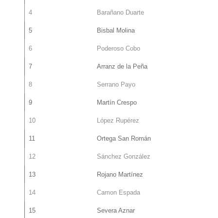
4
Barañano Duarte
5
Bisbal Molina
6
Poderoso Cobo
7
Arranz de la Peña
8
Serrano Payo
9
Martín Crespo
10
López Rupérez
11
Ortega San Román
12
Sánchez González
13
Rojano Martínez
14
Camon Espada
15
Severa Aznar