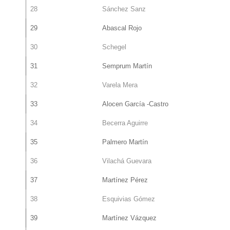
28
Sánchez Sanz
29
Abascal Rojo
30
Schegel
31
Semprum Martín
32
Varela Mera
33
Alocen García -Castro
34
Becerra Aguirre
35
Palmero Martín
36
Vilachá Guevara
37
Martínez Pérez
38
Esquivias Gómez
39
Martínez Vázquez