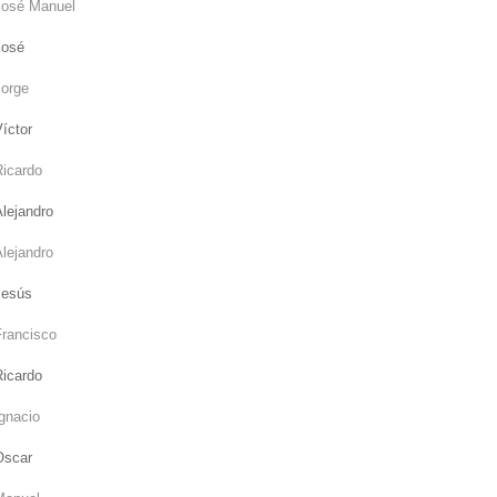
José Manuel
José
Jorge
íctor
Ricardo
lejandro
lejandro
Jesús
Francisco
Ricardo
gnacio
Oscar