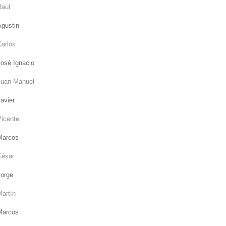
Raul
Agustin
Carlos
José Ignacio
Juan Manuel
avier
Vicente
Marcos
César
Jorge
Martín
Marcos