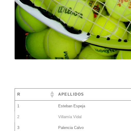
R
APELLIDOS
1
Esteban Espeja
2
Villamía Vidal
3
Palencia Calvo