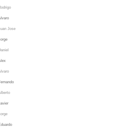
Rodrigo
Álvaro
Juan Jose
Jorge
aniel
Alex
Álvaro
Fernando
lberto
avier
Jorge
Eduardo