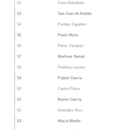
52
Cano Rebolledo
53
San Juan de Andrés
54
Pontejo Zapatero
55
Prieto Morís
56
Pérez Vázquez
57
Martínez Bernal
58
Pedraza Laynez
59
Pulpón García
60
Castro Plaza
61
Barrón García
62
González Rico
63
Macía Morillo