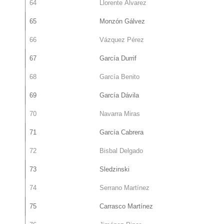
64
Llorente Álvarez
65
Monzón Gálvez
66
Vázquez Pérez
67
García Durrif
68
García Benito
69
García Dávila
70
Navarra Miras
71
García Cabrera
72
Bisbal Delgado
73
Sledzinski
74
Serrano Martínez
75
Carrasco Martínez