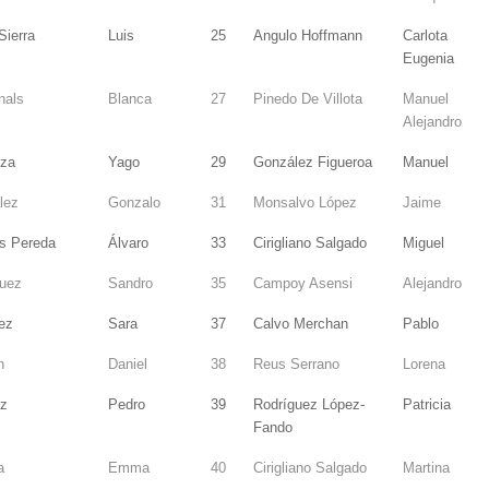
Sierra
Luis
25
Angulo Hoffmann
Carlota
Eugenia
nals
Blanca
27
Pinedo De Villota
Manuel
Alejandro
za
Yago
29
González Figueroa
Manuel
lez
Gonzalo
31
Monsalvo López
Jaime
is Pereda
Álvaro
33
Cirigliano Salgado
Miguel
uez
Sandro
35
Campoy Asensi
Alejandro
ez
Sara
37
Calvo Merchan
Pablo
n
Daniel
38
Reus Serrano
Lorena
nz
Pedro
39
Rodríguez López-
Patricia
Fando
a
Emma
40
Cirigliano Salgado
Martina