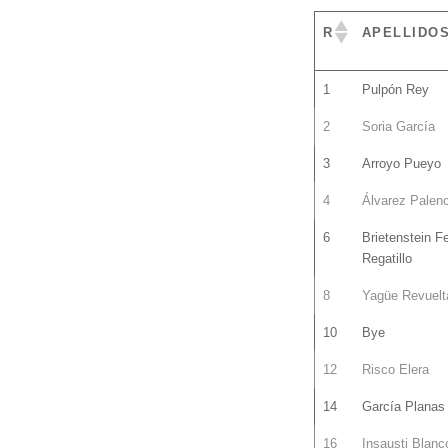
R
APELLIDO
R
APELLIDO
1
Pulpón Rey
2
Soria García
3
Arroyo Pueyo
4
Álvarez Palenc
6
Brietenstein F
Regatillo
8
Yagüe Revuelt
10
Bye
12
Risco Elera
14
García Planas
16
Insausti Blanc