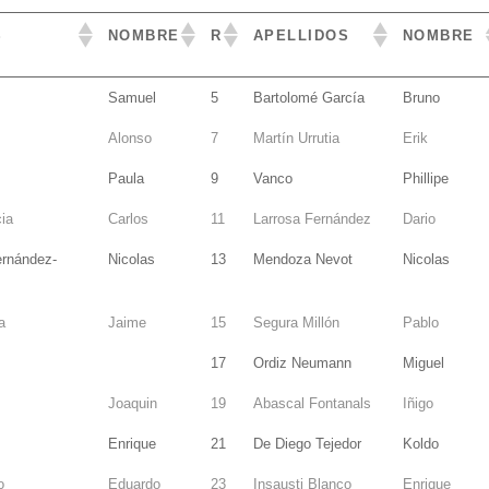
S
NOMBRE
R
APELLIDOS
NOMBRE
S
NOMBRE
R
APELLIDOS
NOMBRE
Samuel
5
Bartolomé García
Bruno
Alonso
7
Martín Urrutia
Erik
Paula
9
Vanco
Phillipe
ia
Carlos
11
Larrosa Fernández
Dario
ernández-
Nicolas
13
Mendoza Nevot
Nicolas
a
Jaime
15
Segura Millón
Pablo
17
Ordiz Neumann
Miguel
Joaquin
19
Abascal Fontanals
Iñigo
Enrique
21
De Diego Tejedor
Koldo
o
Eduardo
23
Insausti Blanco
Enrique