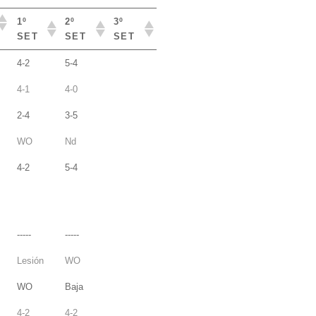
1º
2º
3º
SET
SET
SET
1º
2º
3º
4-2
5-4
SET
SET
SET
4-1
4-0
2-4
3-5
WO
Nd
4-2
5-4
-----
-----
Lesión
WO
WO
Baja
4-2
4-2