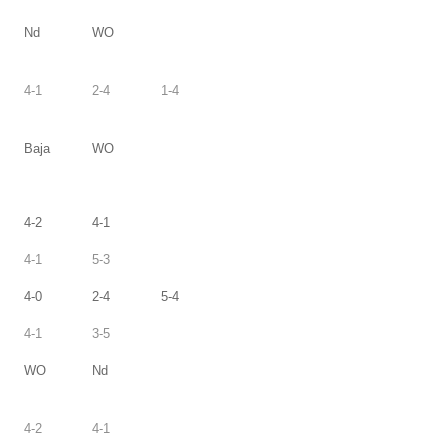
Nd
WO
4-1
2-4
1-4
Baja
WO
4-2
4-1
4-1
5-3
4-0
2-4
5-4
4-1
3-5
WO
Nd
4-2
4-1