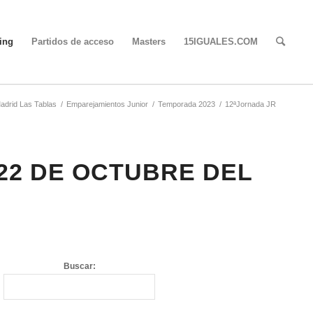
ing
Partidos de acceso
Masters
15IGUALES.COM
Madrid Las Tablas
/
Emparejamientos Junior
/
Temporada 2023
/
12ªJornada JR
 22 DE OCTUBRE DEL
Buscar: