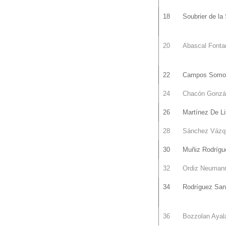
18
Soubrier de la 
20
Abascal Fonta
22
Campos Somo
24
Chacón Gonzá
26
Martínez De L
28
Sánchez Vázq
30
Muñiz Rodrígu
32
Ordiz Neuman
34
Rodríguez Sa
36
Bozzolan Ayal