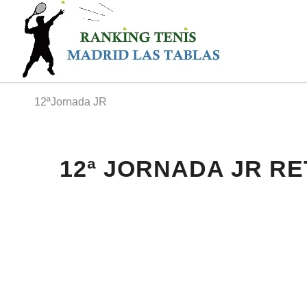
12ªJornada JR
12ª JORNADA JR RE
ejr23