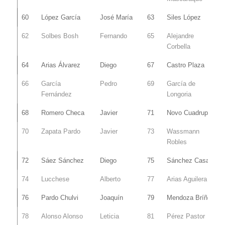
60
López García
José María
63
Siles López
62
Solbes Bosh
Fernando
65
Alejandre
Corbella
64
Arias Álvarez
Diego
67
Castro Plaza
66
García
Pedro
69
García de
Fernández
Longoria
68
Romero Checa
Javier
71
Novo Cuadrupani
70
Zapata Pardo
Javier
73
Wassmann
Robles
72
Sáez Sánchez
Diego
75
Sánchez Casado
74
Lucchese
Alberto
77
Arias Aguilera
76
Pardo Chulvi
Joaquín
79
Mendoza Bríñez
78
Alonso Alonso
Leticia
81
Pérez Pastor