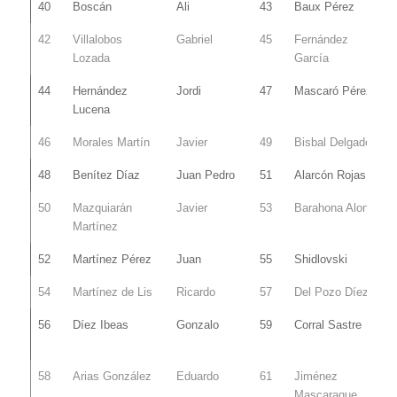
40
Boscán
Ali
43
Baux Pérez
42
Villalobos
Gabriel
45
Fernández
Lozada
García
44
Hernández
Jordi
47
Mascaró Pérez
Lucena
46
Morales Martín
Javier
49
Bisbal Delgado
48
Benítez Díaz
Juan Pedro
51
Alarcón Rojas
50
Mazquiarán
Javier
53
Barahona Alonso
Martínez
52
Martínez Pérez
Juan
55
Shidlovski
54
Martínez de Lis
Ricardo
57
Del Pozo Díez
56
Díez Ibeas
Gonzalo
59
Corral Sastre
58
Arias González
Eduardo
61
Jiménez
Mascaraque