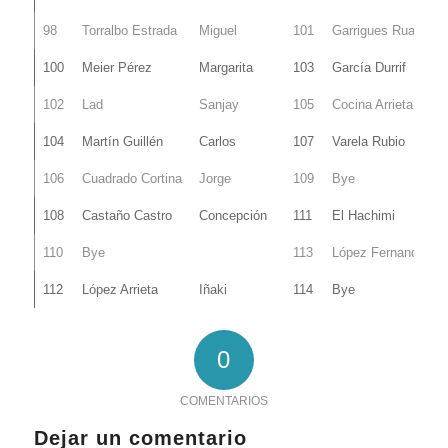
98
Torralbo Estrada
Miguel
101
Garrigues Rua
100
Meier Pérez
Margarita
103
García Durrif
102
Lad
Sanjay
105
Cocina Arrieta
104
Martín Guillén
Carlos
107
Varela Rubio
106
Cuadrado Cortina
Jorge
109
Bye
108
Castaño Castro
Concepción
111
El Hachimi
110
Bye
113
López Fernandez
112
López Arrieta
Iñaki
114
Bye
0
COMENTARIOS
Dejar un comentario