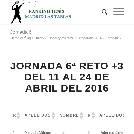
Jornada 6
Usted está aquí:
Inicio
/
Emparejamientos
/
Temporada 2016
/
Jornada 6
JORNADA 6ª RETO +3
DEL 11 AL 24 DE
ABRIL DEL 2016
R
APELLIDOS
NOMBRE
R
APELLIDOS
R
APELLIDOS
NOMBRE
R
APELLIDOS
1
Aguado Milicua
Luis
3
Palencia Calvo