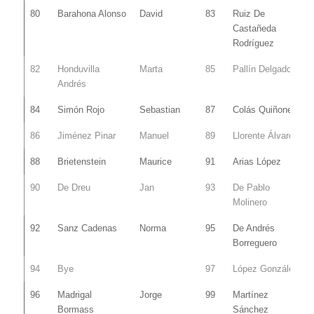
80
Barahona Alonso
David
83
Ruiz De
Castañeda
Rodríguez
82
Honduvilla
Marta
85
Pallín Delgado
Andrés
84
Simón Rojo
Sebastian
87
Colás Quiñones
86
Jiménez Pinar
Manuel
89
Llorente Álvarez
88
Brietenstein
Maurice
91
Arias López
90
De Dreu
Jan
93
De Pablo
Molinero
92
Sanz Cadenas
Norma
95
De Andrés
Borreguero
94
Bye
97
López González
96
Madrigal
Jorge
99
Martínez
Bormass
Sánchez