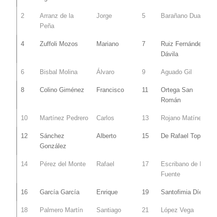
2
Arranz de la
Jorge
5
Barañano Duarte
Peña
4
Zuffoli Mozos
Mariano
7
Ruiz Fernández-
Dávila
6
Bisbal Molina
Álvaro
9
Aguado Gil
8
Colino Giménez
Francisco
11
Ortega San
Román
10
Martínez Pedrero
Carlos
13
Rojano Matínez
12
Sánchez
Alberto
15
De Rafael Topper
González
14
Pérez del Monte
Rafael
17
Escribano de La
Fuente
16
García García
Enrique
19
Santofimia Díez
18
Palmero Martín
Santiago
21
López Vega