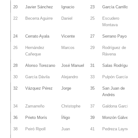
20
Javier Sánchez
Ignacio
23
García Carrillo
22
Becerra Aguirre
Daniel
25
Escudero
Montava
24
Cerrato Ayala
Vicente
27
Serrano Payo
26
Hernández
Marcos
29
Rodríguez de
Cañeque
Rávena
28
Alonso Torezano
José Manuel
31
Salas Rodríguez
30
García Dávila
Alejandro
33
Pulpón García
32
Vázquez Pérez
Jorge
35
San Juan de
Andrés
34
Zamarreño
Christophe
37
Galdona García
36
Prieto Morís
Íñigo
39
Monzón Gálvez
38
Peiró Ripoll
Juan
41
Pedreza Laynez