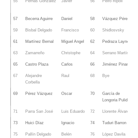
55
Pernas González
Javier
56
Peiró Ripoll
57
Becerra Aguirre
Daniel
58
Vázquez Pérez
59
Bisbal Delgado
Francisco
60
Shidlosvsky
61
Martínez Bernal
Miguel Angel
62
Pedraza Laynez
63
Zamarreño
Christophe
64
Serrano Martínez
65
Castro Plaza
Carlos
66
Jiménez Pinar
67
Alejandre
Raul
68
Bye
Corbella
69
Pérez Vázquez
Oscar
70
García de
Longoria Pulido
71
Parra San José
Luis Eduardo
72
Llorente Álvarez
73
Huici Díaz
Ignacio
74
Tuduri Barron
75
Pallín Delgado
Belén
76
López Davila