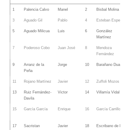
R
APELLIDOS
NOMBRE
R
APELLIDOS
1
Palencia Calvo
Manel
2
Bisbal Molina
3
Aguado Gil
Pablo
4
Esteban Espeja
5
Aguado Milicua
Luis
6
González
Martínez
7
Poderoso Cobo
Juan José
8
Mendoza
Fernández
9
Arranz de la
Jorge
10
Barañano Duarte
Peña
11
Rojano Martínez
Javier
12
Zuffoli Mozos
13
Ruiz Fernández-
Victor
14
Villamía Vidal
Davila
15
García García
Enrique
16
García Carrillo
17
Sacristan
Javier
18
Escribano de la