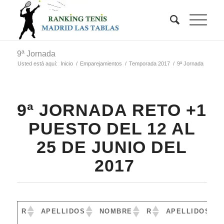
9ª Jornada
Usted está aquí:
Inicio
/
Emparejamientos
/
Temporada 2017
/
9ª Jornada
9ª JORNADA RETO +1
PUESTO DEL 12 AL
25 DE JUNIO DEL
2017
R
APELLIDOS
NOMBRE
R
APELLIDOS