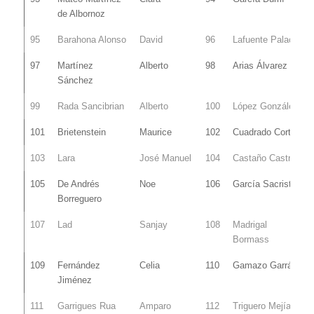
de Albornoz
95
Barahona Alonso
David
96
Lafuente Palacín
97
Martínez
Alberto
98
Arias Álvarez
Sánchez
99
Rada Sancibrian
Alberto
100
López González
101
Brietenstein
Maurice
102
Cuadrado Cortina
103
Lara
José Manuel
104
Castaño Castro
105
De Andrés
Noe
106
García Sacristan
Borreguero
107
Lad
Sanjay
108
Madrigal
Bormass
109
Fernández
Celia
110
Gamazo Garrán
Jiménez
111
Garrigues Rua
Amparo
112
Triguero Mejías