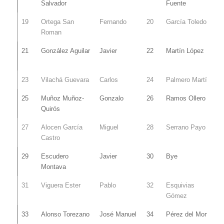
Salvador
Fuente
19
Ortega San
Fernando
20
García Toledo
Roman
21
González Aguilar
Javier
22
Martín López
23
Vilachá Guevara
Carlos
24
Palmero Martín
25
Muñoz Muñoz-
Gonzalo
26
Ramos Ollero
Quirós
27
Alocen García
Miguel
28
Serrano Payo
Castro
29
Escudero
Javier
30
Bye
Montava
31
Viguera Ester
Pablo
32
Esquivias
Gómez
33
Alonso Torezano
José Manuel
34
Pérez del Monte