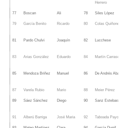
Herrero
77
Boscan
Ali
78
Siles López
79
García Benito
Ricardo
80
Colas Quiñones
81
Pardo Chulvi
Joaquín
82
Lucchese
83
Arias González
Eduardo
84
Martín Carrasco
85
Mendoza Briñez
Manuel
86
De Andrés Abad
87
Varela Rubio
Mario
88
Meier Pérez
89
Sáez Sánchez
Diego
90
Sanz Estebaranz
91
Alberú Barriga
José Maria
92
Taboada Payo
93
Mateo Martínez
Clara
94
García Durrif