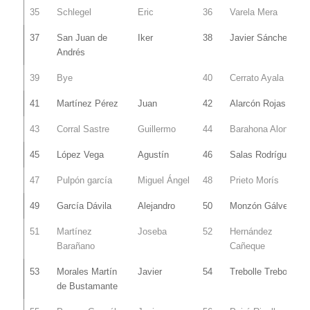
35
Schlegel
Eric
36
Varela Mera
37
San Juan de
Iker
38
Javier Sánchez
Andrés
39
Bye
40
Cerrato Ayala
41
Martínez Pérez
Juan
42
Alarcón Rojas
43
Corral Sastre
Guillermo
44
Barahona Alonso
45
López Vega
Agustín
46
Salas Rodríguez
47
Pulpón garcía
Miguel Ángel
48
Prieto Morís
49
García Dávila
Alejandro
50
Monzón Gálvez
51
Martínez
Joseba
52
Hernández
Barañano
Cañeque
53
Morales Martín
Javier
54
Trebolle Trebolle
de Bustamante