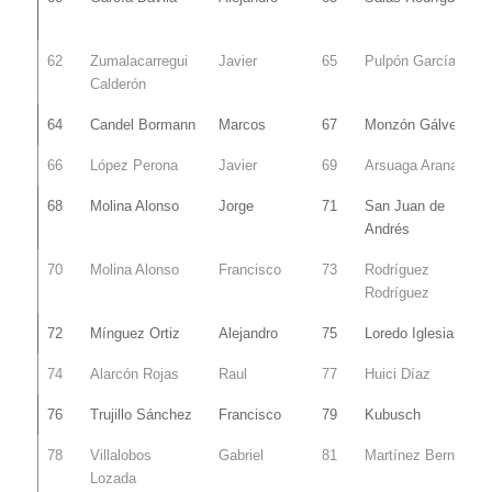
62
Zumalacarregui
Javier
65
Pulpón García
Calderón
64
Candel Bormann
Marcos
67
Monzón Gálvez
66
López Perona
Javier
69
Arsuaga Arana
68
Molina Alonso
Jorge
71
San Juan de
Andrés
70
Molina Alonso
Francisco
73
Rodríguez
Rodríguez
72
Mínguez Ortiz
Alejandro
75
Loredo Iglesias
74
Alarcón Rojas
Raul
77
Huici Díaz
76
Trujillo Sánchez
Francisco
79
Kubusch
78
Villalobos
Gabriel
81
Martínez Bernal
Lozada