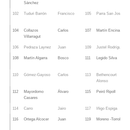
Sánchez
102
Tuduri Barrón
Francisco
105
Parra San José
104
Collazos
Carlos
107
Martín Encinas
Villarragut
106
Pedraza Laynez
Juan
109
Justel Rodríguez
108
Martín Algarra
Bosco
111
Legido Silva
110
Gómez-Gayoso
Carlos
113
Bethencourt
Alonso
112
Mayordomo
Álvaro
115
Peiró Ripoll
Casares
114
Carro
Jairo
117
Iñigo Espiga
116
Ortega Alcocer
Juan
119
Moreno -Torroba