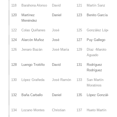
118
Barahona Alonso
David
121
Martín Sanz
120
Martínez
Daniel
123
Benito García
Menéndez
122
Colas Quiñanes
José
125
González López
124
Alarcón Muñoz
José
127
Puy Gallego
126
Jenaro Bazán
José María
129
Díaz -Maroto
Aguado
128
Luengo Troitiño
David
131
Rodríguez
Rodríguez
130
López Grañeda
José Ramón
133
San Martín
Moratinos
132
Baña Carballo
Daniel
135
López González
134
Lozano Montes
Christian
137
Hueto Martín