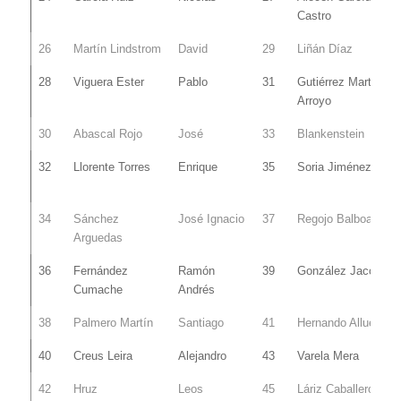
Castro
26
Martín Lindstrom
David
29
Liñán Díaz
28
Viguera Ester
Pablo
31
Gutiérrez Martín-
Arroyo
30
Abascal Rojo
José
33
Blankenstein
32
Llorente Torres
Enrique
35
Soria Jiménez
34
Sánchez
José Ignacio
37
Regojo Balboa
Arguedas
36
Fernández
Ramón
39
González Jacob
Cumache
Andrés
38
Palmero Martín
Santiago
41
Hernando Allue
40
Creus Leira
Alejandro
43
Varela Mera
42
Hruz
Leos
45
Láriz Caballero