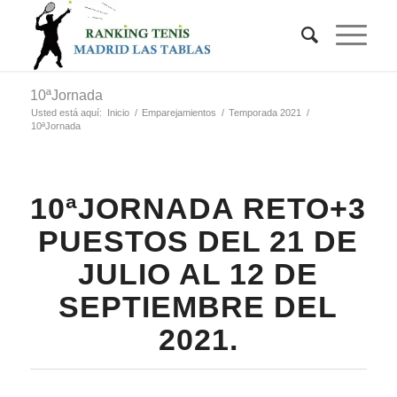
10ªJornada
Usted está aquí:
Inicio
/
Emparejamientos
/
Temporada 2021
/
10ªJornada
10ªJORNADA RETO+3
PUESTOS DEL 21 DE
JULIO AL 12 DE
SEPTIEMBRE DEL
2021.