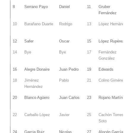
8
Serrano Payo
Daniel
11
Gruber
Fernández
10
Barañano Duarte
Rodrigo
13
López Hernández
12
Safer
Oscar
15
López Rupérez
14
Bye
Bye
17
Fernández
González
16
Alegre Donaire
Juan Pedro
19
Edwards
18
Jiménez
Pablo
21
Colino Giménez
Hernández
20
Blanco Agüero
Juan Carlos
23
Rojano Martínez
22
Carballo López
Javier
25
Cachón Torres-
Soto
24
Garcia Ruiz
Nicolas
27
Alocén García-