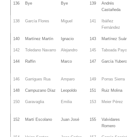
136
Bye
Bye
139
Andrés
Castañeda
138
García Flores
Miguel
141
Ibáñez
Fernández
140
Martínez Martín
Ignacio
143
Martínez Suárez
142
Toledano Navarro
Alejandro
145
Taboada Payo
144
Raffin
Marco
147
García Yubero
146
Garrigues Rua
Amparo
149
Porras Sierra
148
Campuzano Díaz
Leopoldo
151
Ruiz Molina
150
Garavaglia
Emilia
153
Meier Pérez
152
Martí Escolano
Juan José
155
Valvidares
Romero