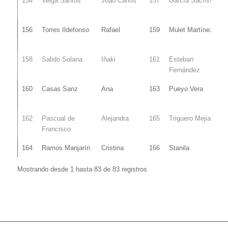
154
Veiga Santos
Joao Carlos
157
García Sacristán
156
Torres Ildefonso
Rafael
159
Mulet Martínez
158
Salido Solana
Iñaki
161
Esteban
Fernández
160
Casas Sanz
Ana
163
Pueyo Vera
162
Pascual de
Alejandra
165
Triguero Mejias
Francisco
164
Ramos Manjarín
Cristina
166
Stanila
Mostrando desde 1 hasta 83 de 83 registros