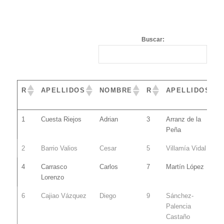
e21
Buscar:
R
APELLIDOS
NOMBRE
R
APELLIDOS
R
APELLIDOS
NOMBRE
R
APELLIDOS
1
Cuesta Riejos
Adrian
3
Arranz de la
Peña
2
Barrio Valios
Cesar
5
Villamía Vidal
4
Carrasco
Carlos
7
Martín López
Lorenzo
6
Cajiao Vázquez
Diego
9
Sánchez-
Palencia
Castaño