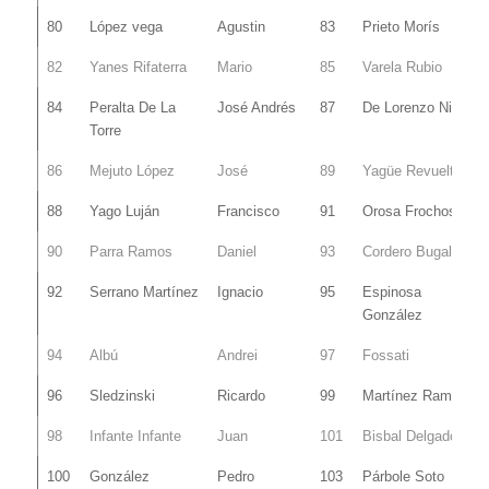
80
López vega
Agustin
83
Prieto Morís
82
Yanes Rifaterra
Mario
85
Varela Rubio
84
Peralta De La
José Andrés
87
De Lorenzo Nieto
Torre
86
Mejuto López
José
89
Yagüe Revuelta
88
Yago Luján
Francisco
91
Orosa Frochoso
90
Parra Ramos
Daniel
93
Cordero Bugallo
92
Serrano Martínez
Ignacio
95
Espinosa
González
94
Albú
Andrei
97
Fossati
96
Sledzinski
Ricardo
99
Martínez Ramón
98
Infante Infante
Juan
101
Bisbal Delgado
100
González
Pedro
103
Párbole Soto