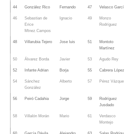
44
González Rico
Fernando
47
Velasco García
46
Sebastian de
Ignacio
49
Monzo
Erice
Rodríguez
Mtnez.Campos
48
Villarubia Tejero
Jose luis
51
Montoto
Martínez
50
Álvarez Borda
Javier
53
Agudo Rey
52
Infante Adrian
Borja
55
Cabrera López
54
Sánchez
Alberto
57
Pérez Vázquez
González
56
Peiró Cadahia
Jorge
59
Rodríguez
Jusdado
58
Villalón Morán
Mario
61
Verdasco
Montejo
60
García Dávila
Alejandro
63
Salas Rodríguez