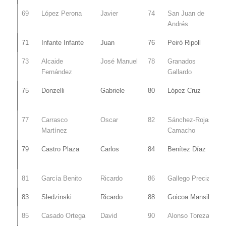
69
López Perona
Javier
74
San Juan de
Andrés
71
Infante Infante
Juan
76
Peiró Ripoll
73
Alcaide
José Manuel
78
Granados
Fernández
Gallardo
75
Donzelli
Gabriele
80
López Cruz
77
Carrasco
Oscar
82
Sánchez-Rojas
Martínez
Camacho
79
Castro Plaza
Carlos
84
Benítez Díaz
81
García Benito
Ricardo
86
Gallego Preciado
83
Sledzinski
Ricardo
88
Goicoa Mansilla
85
Casado Ortega
David
90
Alonso Torezano