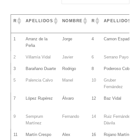
R
APELLIDOS
NOMBRE
R
APELLIDOS
R
APELLIDOS
NOMBRE
R
APELLIDOS
1
Arranz de la
Jorge
4
Camon Espada
Peña
2
Villamía Vidal
Javier
6
Serrano Payo
3
Barañano Duarte
Rodrigo
8
Poderoso Cobo
5
Palencia Calvo
Manel
10
Gruber
Fernández
7
López Rupérez
Álvaro
12
Baz Vidal
9
Semprum
Fernando
14
Ruiz Fernández-
Martínez
Dávila
11
Martín Crespo
Alex
16
Rojano Martínez