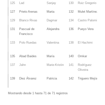
125
Lad
Sanjay
130
Ruiz Gregorio
127
Prieto Arenas
Marta
132
Mulet Martínez
129
Blanco Rivas
Dagmar
134
Castro Palomino
131
Pascual de
Alejandra
136
Pueyo Vera
Francisco
133
Polo Ruedas
Valentina
138
El Hachimi
135
Abad Baides
María
140
Omkar
137
Jahn
Marie-Kristin
141
Rodríguez
Oliveira
139
Diez Álvarez
Patricia
142
Triguero Mejías
Mostrando desde 1 hasta 71 de 71 registros