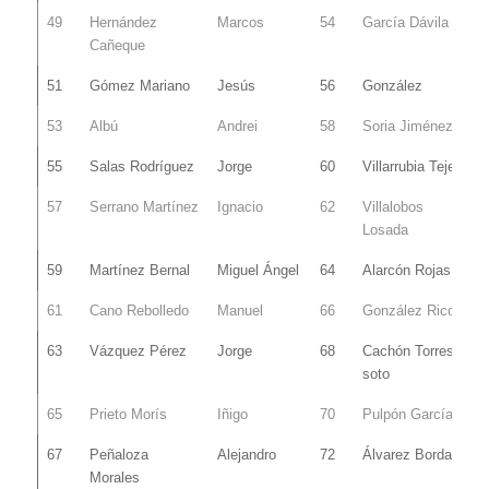
49
Hernández
Marcos
54
García Dávila
Cañeque
51
Gómez Mariano
Jesús
56
González
53
Albú
Andrei
58
Soria Jiménez
55
Salas Rodríguez
Jorge
60
Villarrubia Tejero
57
Serrano Martínez
Ignacio
62
Villalobos
Losada
59
Martínez Bernal
Miguel Ángel
64
Alarcón Rojas
61
Cano Rebolledo
Manuel
66
González Rico
63
Vázquez Pérez
Jorge
68
Cachón Torres-
soto
65
Prieto Morís
Iñigo
70
Pulpón García
67
Peñaloza
Alejandro
72
Álvarez Borda
Morales