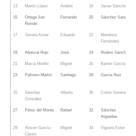
13
Martín López
Andrés
18
Javier Sanchez
15
Ortega San
Fernando
20
Sánchez Sanz
Román
17
Severa Aznar
Eduardo
22
Mendoza
Fernández
19
Abascal Rojo
José
24
Rodero Sánchez
21
Macía Morillo
Miguel
26
Barrón García
23
Palmero Martín
Santiago
28
Garcia Ruiz
25
Sánchez
Alberto
30
Colino Giménez
González
27
Pérez del Monte
Rafael
32
Sánchez
Arguedas
29
Alocen García -
Miguel
34
Viguera Ester
Castro