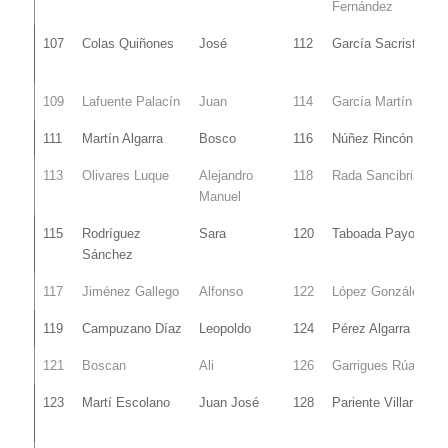
Fernández
107
Colas Quiñones
José
112
García Sacristán
109
Lafuente Palacín
Juan
114
García Martín
111
Martín Algarra
Bosco
116
Núñez Rincón
113
Olivares Luque
Alejandro
118
Rada Sancibrian
Manuel
115
Rodríguez
Sara
120
Taboada Payo
Sánchez
117
Jiménez Gallego
Alfonso
122
López González
119
Campuzano Díaz
Leopoldo
124
Pérez Algarra
121
Boscan
Ali
126
Garrigues Rúa
123
Martí Escolano
Juan José
128
Pariente Villar