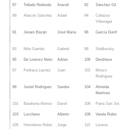
87
Tellado Redondo
Araceli
92
Sánchez Gil
89
Alarcón Sánchez
Adael
94
Collazos
Villarragut
91
Jenaro Bazán
José María
96
García Durrif
93
Niño Garrido
Gabriel
98
Shidlovsky
95
De Lorenzo Nieto
Adrian
100
Desthieux
97
Pedraza Laynez
Juan
102
Monzo
Rodríguez
99
Justel Rodríguez
Sandra
104
Almeida
Martínez
101
Barahona Alonso
David
106
Parra San José
103
Lucchese
Alberto
108
Varela Rubio
105
Homobono Rubio
Jorge
110
Lizama