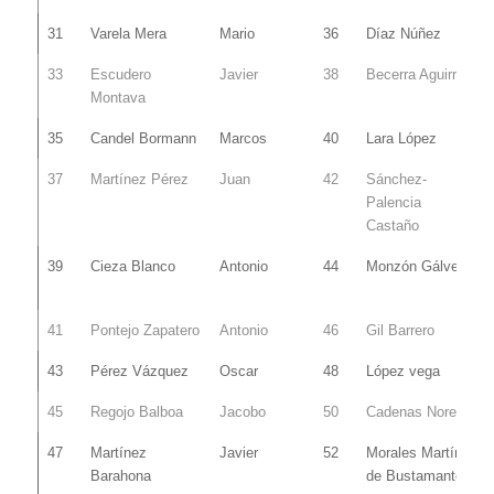
31
Varela Mera
Mario
36
Díaz Núñez
33
Escudero
Javier
38
Becerra Aguirre
Montava
35
Candel Bormann
Marcos
40
Lara López
37
Martínez Pérez
Juan
42
Sánchez-
Palencia
Castaño
39
Cieza Blanco
Antonio
44
Monzón Gálvez
41
Pontejo Zapatero
Antonio
46
Gil Barrero
43
Pérez Vázquez
Oscar
48
López vega
45
Regojo Balboa
Jacobo
50
Cadenas Noreña
47
Martínez
Javier
52
Morales Martín
Barahona
de Bustamante