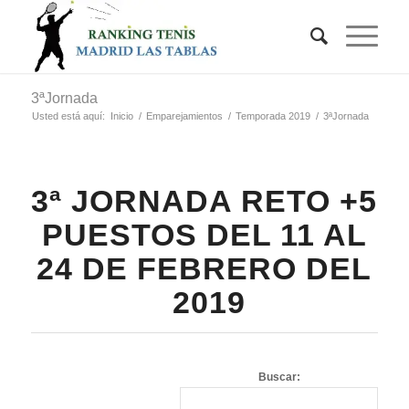
3ªJornada
Usted está aquí:
Inicio
/
Emparejamientos
/
Temporada 2019
/
3ªJornada
3ª JORNADA RETO +5
PUESTOS DEL 11 AL
24 DE FEBRERO DEL
2019
Buscar: