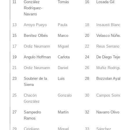
11
González
Tomás
16
Losada Gil
Rodríquez-
Navarro
13
Arroyo Pueyo
Paula
18
Insausti Blanco
15
Benítez Olbés
Marco
20
Velasco Núñez
17
Ordiz Neumann
Miguel
22
Reus Serrano
19
Angulo Hoffman
Carlota
24
De Diego Tejedor
21
Ordiz Neumann
Daniel
26
Muñiz Rodríguez
23
Soubrier de la
Luis
28
Bozzolan Ayala
Sierra
25
Chacón
Gonzalo
30
Campos Somoza
González
27
Sampedro
Martín
32
Navarro Olivo
Ramos
29
Cirigliano
Miguel
33
Sánchez