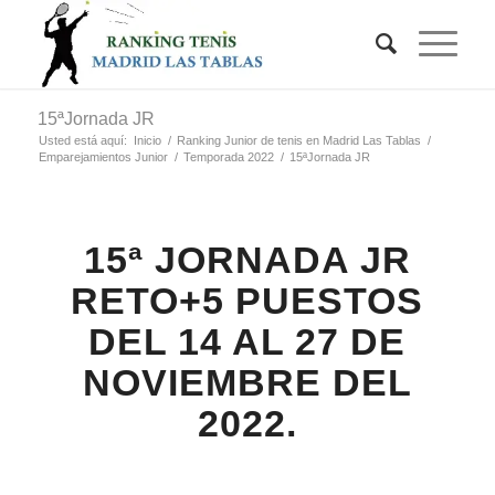
15ªJornada JR
Usted está aquí:
Inicio
/
Ranking Junior de tenis en Madrid Las Tablas
/
Emparejamientos Junior
/
Temporada 2022
/
15ªJornada JR
15ª JORNADA JR
RETO+5 PUESTOS
DEL 14 AL 27 DE
NOVIEMBRE DEL
2022.
ejr22