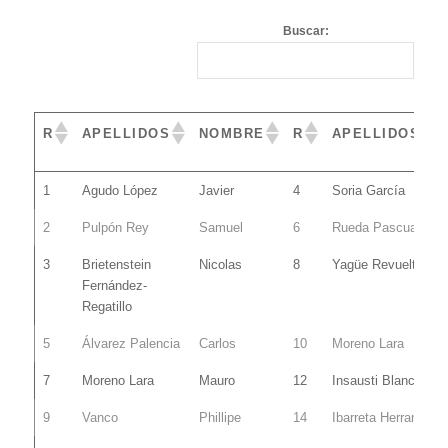
Buscar:
R
APELLIDOS
NOMBRE
R
APELLIDOS
R
APELLIDOS
NOMBRE
R
APELLIDOS
1
Agudo López
Javier
4
Soria García
2
Pulpón Rey
Samuel
6
Rueda Pascual
3
Brietenstein
Nicolas
8
Yagüe Revuelta
Fernández-
Regatillo
5
Álvarez Palencia
Carlos
10
Moreno Lara
7
Moreno Lara
Mauro
12
Insausti Blanco
9
Vanco
Phillipe
14
Ibarreta Herranz